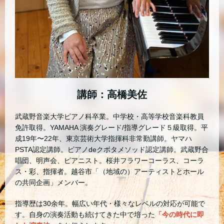
講師：高橋美佐
武蔵野音楽大学ピアノ科卒業。中学校・高等学校音楽科教員
免許取得。YAMAHA 演奏グレード/指導グレード５級取得。平
成19年〜22年、東京芸術大学指揮科非常勤講師。ヤマハ
PSTA認定講師。ピアノdeクボタメソッド認定講師。武蔵野合
唱団、明声会、ピアニスト。桜井フラワーコーラス、コーラ
ス・彩、指揮者。越谷市「（地域の）アーティストとホール
の共同企画」メンバー。
指導歴は30余年。幅広い年代・様々なレベルの対応が可能で
す。自身の演奏活動も続けてきた中で培った
「今
の時代に即